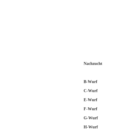
STARTSEITE
DER SHE
THERAPIEHUND / IGTH U
FREUNDE, BESUCHE USW.
Nachzucht
A-Wurf
B-Wurf
C-Wurf
E-Wurf
F-Wurf
G-Wurf
H-Wurf