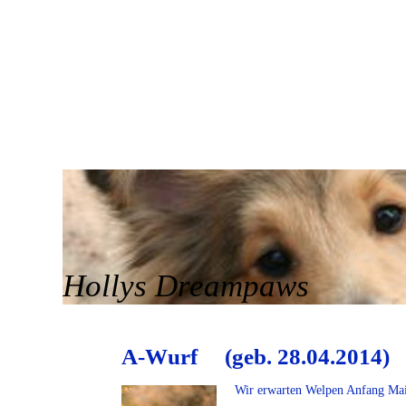
LTIE
HÜNDINNEN
RÜDEN
ZUCHT
SPORT
ND HELFER AUF 4 PFOTEN
FOTOS
REGENBOGENBRÜCK
RASSEZUCHTVEREIN
IMPRESSUM
Hollys Dreampaws
A-Wurf (geb. 28.04.2014)
Wir erwarten Welpen Anfang Mai